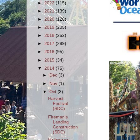
►
2022
(115)
►
2021
(139)
►
2020
(120)
►
2019
(205)
►
2018
(252)
►
2017
(289)
►
2016
(95)
►
2015
(34)
▼
2014
(75)
►
Dec
(3)
►
Nov
(1)
▼
Oct
(3)
Harvest
Festival
(SDC)
Fireman's
Landing
Construction
(SDC)