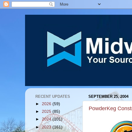
RECENT UPDATES
SEPTEMBER 25, 2004
►
2026
(59)
PowderKeg Constr
►
2025
(85)
►
2024
(101)
►
2023
(161)