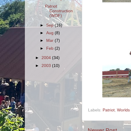
Patriot
Construction
(WOF)
►
Sep
(16)
►
Aug
(8)
►
Mar
(7)
►
Feb
(2)
►
2004
(34)
►
2003
(10)
Labels:
Patriot
,
Worlds 
Newer Post