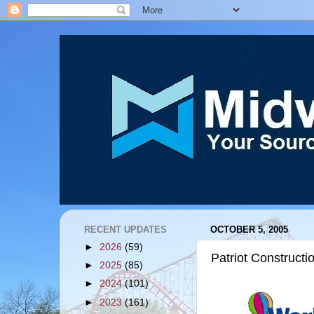
RECENT UPDATES
OCTOBER 5, 2005
►
2026
(59)
Patriot Construct
►
2025
(85)
►
2024
(101)
►
2023
(161)