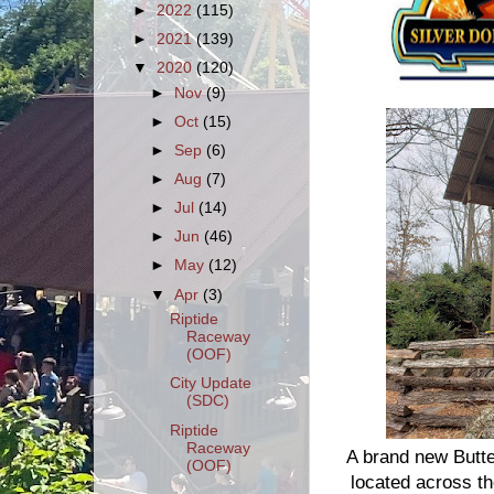
►
2022
(115)
►
2021
(139)
▼
2020
(120)
►
Nov
(9)
►
Oct
(15)
►
Sep
(6)
►
Aug
(7)
►
Jul
(14)
►
Jun
(46)
►
May
(12)
▼
Apr
(3)
Riptide
Raceway
(OOF)
City Update
(SDC)
Riptide
Raceway
A brand new Butte
(OOF)
located across th