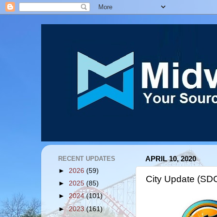
RECENT UPDATES
APRIL 10, 2020
►
2026
(59)
City Update (SD
►
2025
(85)
►
2024
(101)
►
2023
(161)