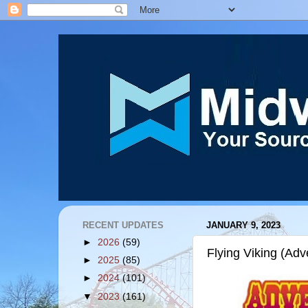
RECENT UPDATES
JANUARY 9, 2023
►
2026
(59)
Flying Viking (Adv
►
2025
(85)
►
2024
(101)
▼
2023
(161)