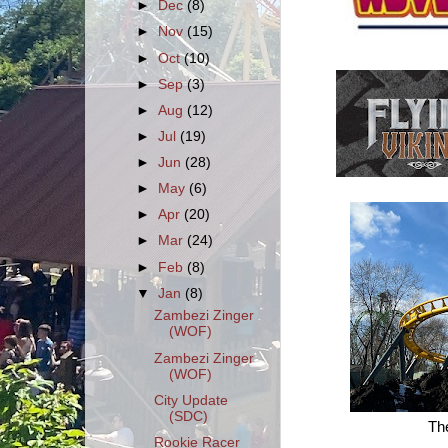
►
Dec
(8)
►
Nov
(15)
►
Oct
(10)
►
Sep
(3)
►
Aug
(12)
►
Jul
(19)
►
Jun
(28)
►
May
(6)
►
Apr
(20)
►
Mar
(24)
►
Feb
(8)
▼
Jan
(8)
Zambezi Zinger
(WOF)
Zambezi Zinger
(WOF)
City Update
(SDC)
The
Rookie Racer