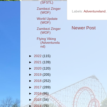
(SFSTL)
Zambezi Zinger
Labels:
Adventureland
(WOF)
World Update
(WOF)
Newer Post
Zambezi Zinger
(WOF)
Flying Viking
(Adventurela
nd)
►
2022
(115)
►
2021
(139)
►
2020
(120)
►
2019
(205)
►
2018
(252)
►
2017
(289)
►
2016
(95)
►
2015
(34)
►
2014
(75)