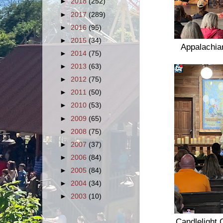
►
2018
(252)
►
2017
(289)
►
2016
(95)
►
2015
(34)
Appalachia
►
2014
(75)
►
2013
(63)
►
2012
(75)
►
2011
(50)
►
2010
(53)
►
2009
(65)
►
2008
(75)
►
2007
(37)
►
2006
(84)
►
2005
(84)
►
2004
(34)
►
2003
(10)
Candlelight 