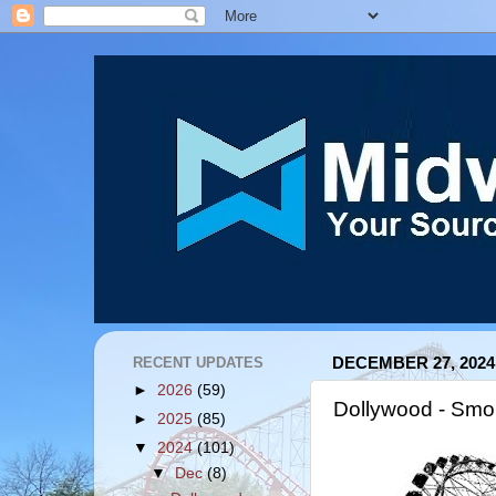
RECENT UPDATES
DECEMBER 27, 2024
►
2026
(59)
Dollywood - Smo
►
2025
(85)
▼
2024
(101)
▼
Dec
(8)