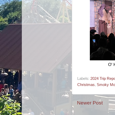
O' 
Labels:
2024 Trip Repo
Christmas
,
Smoky Mo
Newer Post