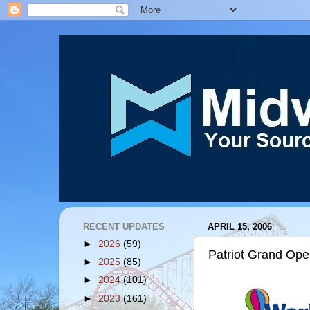
RECENT UPDATES
APRIL 15, 2006
►
2026
(59)
Patriot Grand Op
►
2025
(85)
►
2024
(101)
►
2023
(161)