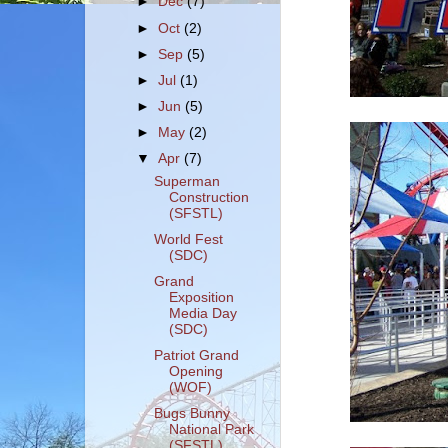
►
Dec
(7)
►
Oct
(2)
►
Sep
(5)
►
Jul
(1)
►
Jun
(5)
►
May
(2)
▼
Apr
(7)
Superman
Construction
(SFSTL)
World Fest
(SDC)
Grand
Exposition
Media Day
(SDC)
Patriot Grand
Opening
(WOF)
Bugs Bunny
National Park
(SFSTL)