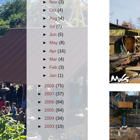
►
Nov
(3)
►
Oct
(4)
►
Aug
(4)
►
Jul
(7)
►
Jun
(5)
►
May
(8)
►
Apr
(16)
►
Mar
(4)
►
Feb
(3)
►
Jan
(1)
►
2008
(75)
►
2007
(37)
►
2006
(84)
►
2005
(84)
►
2004
(34)
►
2003
(10)