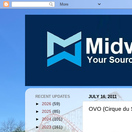
RECENT UPDATES
JULY 16, 2011
►
2026
(59)
OVO (Cirque du S
►
2025
(85)
►
2024
(101)
►
2023
(161)