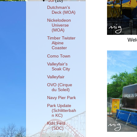
▼
Jul
(10)
Dutchman's
Deck (MOA)
Nickelodeon
Universe
(MOA)
Timber Twister
Wel
Alpine
Coaster
Como Town
Valleyfair's
Soak City
Valleyfair
OVO (Cirque
du Soleil)
Navy Pier Park
Park Update
(Schlitterbah
n KC)
Kids Fest
(SDC)